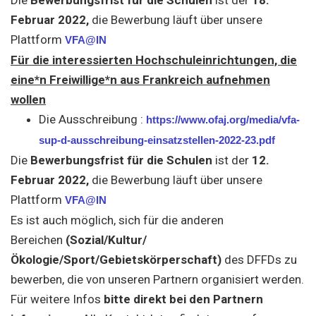
Die
Bewerbungsfrist für die Schulen
ist der
18.
Februar 2022
,
die Bewerbung läuft über
unsere
Plattform
VFA@IN
Für die interessierten Hochschuleinrichtungen, die
eine*n Freiwillige*n aus Frankreich aufnehmen
wollen
Die Ausschreibung :
https://www.ofaj.org/media/vfa-
sup-d-ausschreibung-einsatzstellen-2022-23.pdf
Die
Bewerbungsfrist für die Schulen
ist der
12.
Februar 2022
,
die Bewerbung läuft über unsere
Plattform
VFA@IN
Es ist auch möglich, sich für die anderen
Bereichen
(Sozial/Kultur/
Ökologie/Sport/Gebietskörperschaft)
des DFFDs zu
bewerben, die von unseren Partnern organisiert werden.
Für weitere Infos
bitte direkt bei den Partnern