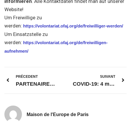
informieren
. Alle Kontaktdaten findet man auf unserer
Website!
Um Freiwillige zu
werden:
https://volontariat.ofaj.org/de/freiwilliger-werden/
Um Einsatzstelle zu
werden:
https://volontariat.ofaj.org/de/freiwilligen-
aufnehmen/
PRÉCEDENT
SUIVANT
PARTENAIRES : Arnaud Ngatcha, Adjoint de la Maire de Paris chargé de l’international : « Paris a un rôle à jouer en Europe »
COVID-19: 4 millions d’euros au titre du Fonds européen d’ajustement à la mondialisation pour soutenir des travailleurs licenciés de Selecta en France
Maison de l'Europe de Paris