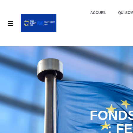
ACCUEIL
QUI SO
FONDS
: F