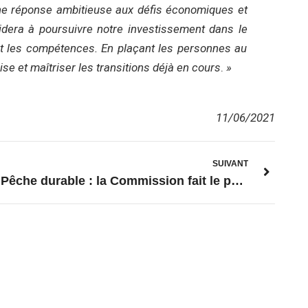
ne réponse ambitieuse aux défis économiques et
dera à poursuivre notre investissement dans le
e et les compétences. En plaçant les personnes au
se et maîtriser les transitions déjà en cours
.
»
11/06/2021
SUIVANT
Pêche durable : la Commission fait le point sur l’avancée des progrès de l’UE et lance une consultation sur les possibilités de pêche pour 2022