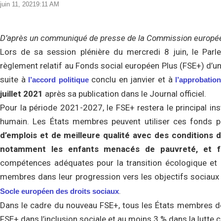
juin 11, 2021
9:11 AM
D’après un communiqué de presse de la Commission europée
Lors de sa session plénière du mercredi 8 juin, le Par
règlement relatif au Fonds social européen Plus (FSE+) d’un
suite à
conclu en janvier et à
l’accord politique
l’approbatio
juillet 2021
après sa publication dans le Journal officiel.
Pour la période 2021-2027, le FSE+ restera le principal in
humain. Les États membres peuvent utiliser ces fonds 
d’emplois et de meilleure qualité avec des conditions de
notamment les enfants menacés de pauvreté, et f
compétences adéquates pour la transition écologique et
membres dans leur progression vers les objectifs sociaux 
.
Socle européen des droits sociaux
Dans le cadre du nouveau FSE+, tous les États membres de
FSE+ dans l’inclusion sociale et au moins 3 % dans la lutte co