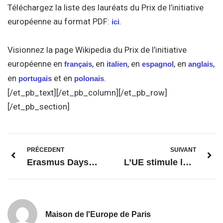
Téléchargez la liste des lauréats du Prix de l’initiative
européenne au format PDF:
.
ici
Visionnez la page Wikipedia du Prix de l’initiative
européenne en
, en
, en
, en
,
français
italien
espagnol
anglais
en
et en
.
portugais
polonais
[/et_pb_text][/et_pb_column][/et_pb_row]
[/et_pb_section]
PRÉCEDENT
SUIVANT
Erasmus Days : Célébration européenne d’échanges culturels
L’UE stimule la transition vers l’énergie verte
Maison de l'Europe de Paris