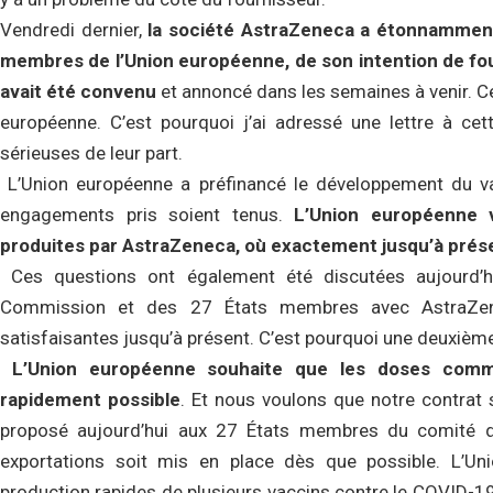
Vendredi dernier,
la société AstraZeneca a étonnamment
membres de l’Union européenne, de son intention de fo
avait été convenu
et annoncé dans les semaines à venir. Ce
européenne. C’est pourquoi j’ai adressé une lettre à ce
sérieuses de leur part.
L’Union européenne a préfinancé le développement du vac
engagements pris soient tenus.
L’Union européenne 
produites par AstraZeneca, où exactement jusqu’à présent
Ces questions ont également été discutées aujourd’h
Commission et des 27 États membres avec AstraZenec
satisfaisantes jusqu’à présent. C’est pourquoi une deuxième
L’Union européenne souhaite que les doses comma
rapidement possible
. Et nous voulons que notre contrat 
proposé aujourd’hui aux 27 États membres du comité d
exportations soit mis en place dès que possible. L’U
production rapides de plusieurs vaccins contre le COVID-19 