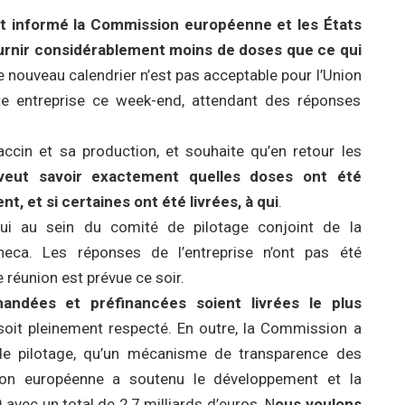
 informé la Commission européenne et les États
urnir considérablement moins de doses que ce qui
 nouveau calendrier n’est pas acceptable pour l’Union
tte entreprise ce week-end, attendant des réponses
cin et sa production, et souhaite qu’en retour les
veut savoir exactement quelles doses ont été
, et si certaines ont été livrées, à qui
.
ui au sein du comité de pilotage conjoint de la
a. Les réponses de l’entreprise n’ont pas été
 réunion est prévue ce soir.
ndées et préfinancées soient livrées le plus
soit pleinement respecté. En outre, la Commission a
e pilotage, qu’un mécanisme de transparence des
nion européenne a soutenu le développement et la
avec un total de 2,7 milliards d’euros. N
ous voulons