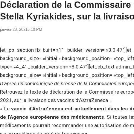
Déclaration de la Commissaire
Stella Kyriakides, sur la livrai
janvier 28, 2021
5:10 PM
[et_pb_section fb_built= »1″ _builder_version= »3.0.47″][e
background_size= »initial » background_position= »top_le
type= »4_4″ _builder_version= »3.0.47″][et_pb_text admin_l
background_size= »initial » background_position= »top_lef
D’après un communiqué de presse de la Commission europé
Retrouvez le texte de déclaration de la Commissaire europé
2021, sur la livraison des vaccins d’AstraZeneca :
« Le
vaccin d’AstraZeneca est actuellement dans les d
de l’Agence européenne des médicaments
. Si toutes 
médicaments pourrait recommander une autorisation de mise 
y a un problème du côté du fournisseur.