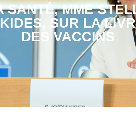
A SANTÉ, MME STEL
KIDES, SUR LA LIV
DES VACCINS