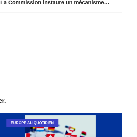
La Commission instaure un mécanisme de transparence et d’autorisation pour les exportations de vaccins anti-COVID
er.
EUROPE AU QUOTIDIEN