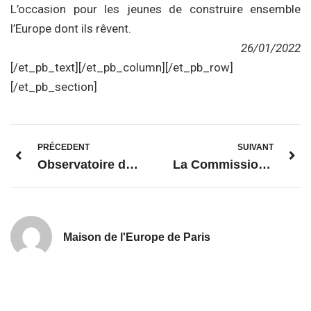
L’occasion pour les jeunes de construire ensemble
l’Europe dont ils rêvent.
26/01/2022
[/et_pb_text][/et_pb_column][/et_pb_row]
[/et_pb_section]
PRÉCEDENT
SUIVANT
Observatoire de la présidence française de l’UE (PFUE)
La Commission présente une déclaration sur les droits et principes numériques au bénéfice de tous dans l’Union
Maison de l'Europe de Paris