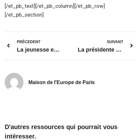
[/et_pb_text][/et_pb_column][/et_pb_row]
[/et_pb_section]
PRÉCEDENT
SUIVANT
La jeunesse européenne, de futurs electeurs européens ?
La présidente von der Leyen et le Collège à Paris pour l’inauguration de la présidence française du Conseil de l’UE
Maison de l'Europe de Paris
D'autres ressources qui pourrait vous
intéresser.