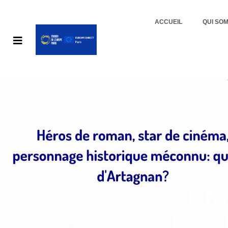
ACCUEIL
QUI SO
UNE
D’ÉP