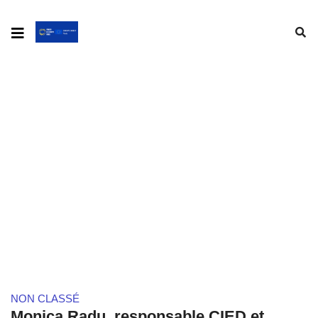
MONICA RADU, RESPONSABLE
CIED ET PROGRAMMATION
NON CLASSÉ
Monica Radu, responsable CIED et