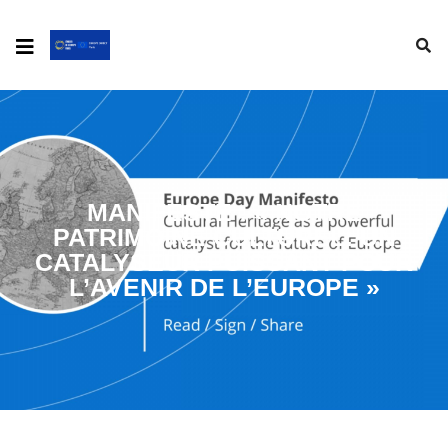
MANIFESTE : « NOTRE
PATRIMOINE CULTUREL: UN
CATALYSEUR PUISSANT POUR
L’AVENIR DE L’EUROPE »