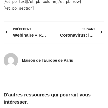
[/et_pb_text][/et_pb_column][/et_pb_row]
[/et_pb_section]
PRÉCEDENT
SUIVANT
Webinaire « Regional inequalities, the underestimated risk for Europe »
Coronavirus: le supercalcul européen permet à un projet de recherche financé par l’UE d’annoncer des résultats prometteurs pour un traitement éventuel
Maison de l'Europe de Paris
D'autres ressources qui pourrait vous
intéresser.