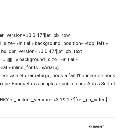
der_version= »3.0.47″][et_pb_row
size= »initial » background_position= »top_left »
builder_version= »3.0.47″][et_pb_text
|||||||| » background_size= »initial »
t » inline_fonts= »Arial »]
 écrivain et dramaturge, nous a fait l’honneur de nous
Europe, Banquet des peuples » publié chez Actes Sud et
NKY » _builder_version= »3.19.17″][/et_pb_video]
SUIVANT