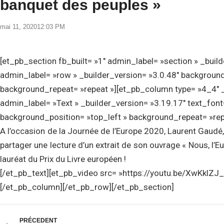
banquet des peuples »
mai 11, 2020
12:03 PM
[et_pb_section fb_built= »1″ admin_label= »section » _buil
admin_label= »row » _builder_version= »3.0.48″ background_
background_repeat= »repeat »][et_pb_column type= »4_4″ _
admin_label= »Text » _builder_version= »3.19.17″ text_font= »
background_position= »top_left » background_repeat= »repea
A l’occasion de la Journée de l’Europe 2020, Laurent Gaudé,
partager une lecture d’un extrait de son ouvrage « Nous, l’
lauréat du Prix du Livre européen !
[/et_pb_text][et_pb_video src= »https://youtu.be/XwKklZJ_
[/et_pb_column][/et_pb_row][/et_pb_section]
PRÉCEDENT