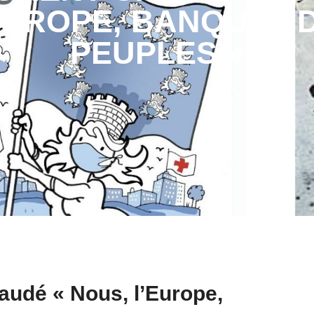
EUROPE, BANQUET 
PEUPLES »
audé « Nous, l’Europe,