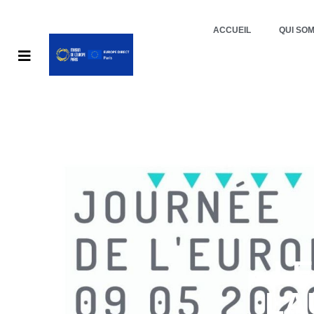
ACCUEIL
QUI SO
LE
LA