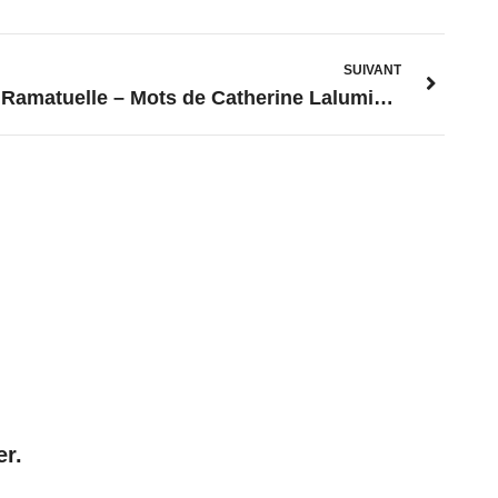
SUIVANT
Ramatuelle – Mots de Catherine Lalumière en hommage à Gérard Philip
er.