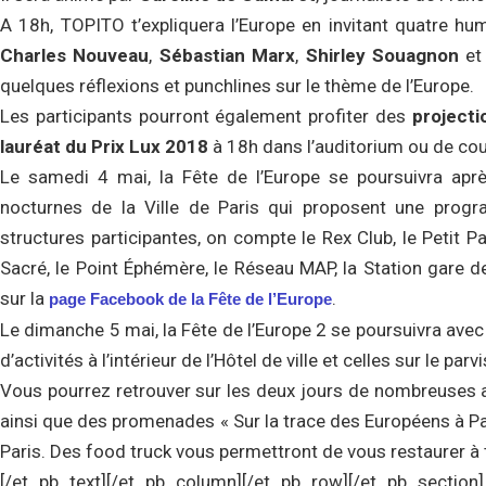
A 18h, TOPITO t’expliquera l’Europe en invitant quatre hum
Charles Nouveau
,
Sébastian Marx
,
Shirley Souagnon
e
quelques réflexions et punchlines sur le thème de l’Europe.
Les participants pourront également profiter des
project
lauréat du Prix Lux 2018
à 18h dans l’auditorium ou de cou
Le samedi 4 mai, la Fête de l’Europe se poursuivra apr
nocturnes de la Ville de Paris qui proposent une progr
structures participantes, on compte le Rex Club, le Petit Pa
Sacré, le Point Éphémère, le Réseau MAP, la Station gare
sur la
.
page Facebook de la Fête de l’Europe
Le dimanche 5 mai, la Fête de l’Europe 2 se poursuivra ave
d’activités à l’intérieur de l’Hôtel de ville et celles sur le parvi
Vous pourrez retrouver sur les deux jours de nombreuses activ
ainsi que des promenades « Sur la trace des Européens à Par
Paris. Des food truck vous permettront de vous restaurer à
[/et_pb_text][/et_pb_column][/et_pb_row][/et_pb_section]