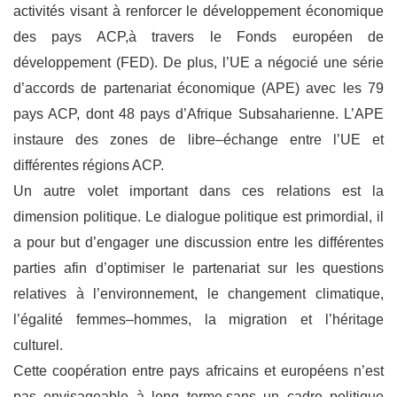
activités visant à renforcer le
développement économique
des pays
ACP,
à travers le Fonds européen de
développement (FED). De plus, l’UE a négocié une série
d’accords de partenariat économique (APE) avec les 79
pays ACP
, dont 48 pays d’Afrique
Subsaharienne
. L’APE
instaure
des zones de l
ibre
–
échange entre l’UE et
différentes régions
ACP.
Un autre volet important dans ces relations est la
dimension politique. Le dialogue politique
est primordial, il
a pour but d’engager une discussion entre les différentes
parties afin
d’optimiser le parte
nariat sur les questions
relatives à l’environnement, le changement
climatique,
l’égalité
femmes
–
hommes
, la migration et l’héritage
culturel.
Cette coopération entre pays africains et européens n’est
pas
envisageable à long terme
,
sans un cadre politique