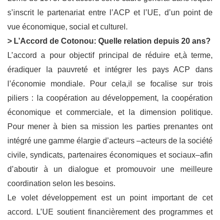
s’inscrit le
partenariat entre
l’ACP
et l’U
E
, d’un point de
vue économique, social et cu
lturel.
> L’Accord de Cotonou
: Quelle relation depuis 20 ans
?
L’accord a pour objectif principal de réduire
et,
à terme
,
éradiquer la pauvreté et intégrer
les pays ACP dans
l’économie mondiale. Pour cel
a,
il se focalise sur trois
piliers : la
coopératio
n au développement, la coopération
économique et commerciale, et la
dimension politique.
Pour mener à bien sa mission les parties prenantes ont
intégré une
gamme élargie d’acteurs
–
acteurs de la société
civile, syndicats, partenaires économiques
et sociau
x
–
afin
d’aboutir à un dialogue et promouvoir une meilleure
coordination selon les
besoins.
Le volet
développement
est un point important de cet
accord.
L’UE soutient financièrement
des programmes et