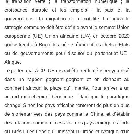
la transition verte ; la transformation numérique ; la
croissance durable et les emplois ; la paix et la
gouve
rnance ; la migration et la mobilité. La
nouvelle
stratégie commune
doit être définie avant le sommet Union
européenne (UE)
–
Union africaine (UA) en octobre 2020
qui se tiendra à Bruxelles,
où se réuniront les chefs
d’États
ou de gouvernements pour discut
er du partenariat UE
–
Afrique.
Le partenariat ACP
–
UE devrait être renforcé et redynamisé
dans un rapport gagnant
–
gagnant et en donnant au
continent africain la place qu’
il
mérite. Pour arriver à un
accord
mutuellement bénéfique, il faut que le paradigme
change. Sinon les
pays africains
tente
ront
de plus en plus
de s’orienter vers des pays comme la Chine, et d’établir
des relations
commerciales avec des pays émergents
: Inde
ou Brésil.
Les liens qui unissent l’Europe et
l’Afrique d’un