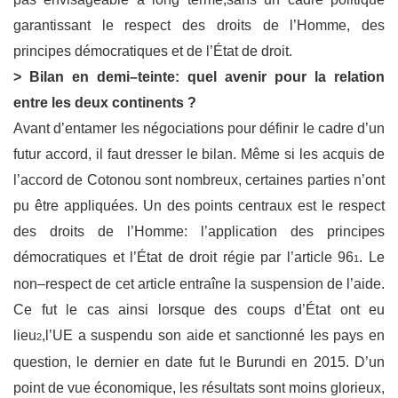
garantissant le respect des droits de l’
H
omme, des
principes
démocratiques et de
l’État de droit.
>
Bilan
en
demi
–
teinte
:
quel avenir pour
la relation
entre les
deux continents
?
Avant d’entamer les négociations pour définir le cadre d’un
futur
accord, il faut dresser le
bilan. Même si les acquis de
l’accord de Cotonou sont nombreux, certaines parties n’ont
pu
être appliquées
. Un des points centraux est le respect
des droits de l’
H
omme
:
l’application
des principes
démocratiques et l’État de droi
t régie par l’article 96
.
Le
1
non
–
respect de cet
article entra
î
ne la suspension de l’aide.
Ce fut le cas ainsi lorsque des coups d’État ont eu
lieu
,
l’UE a suspendu son aide et sanctionné les pays en
2
question, le dernier en date fut le
Burundi en 2015.
D’un
point de vue économique, les résultats sont
moins glorieux,