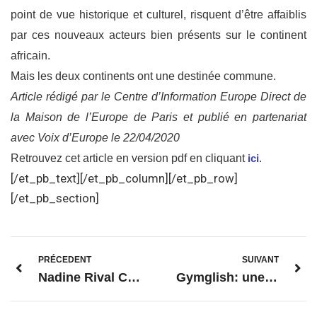
point de vue historique et culturel, risquent d’être affaibl
is
par ces nouveaux
acteurs bien présents sur le continent
africain.
Mais les deux continents ont une destinée commune.
Article ré
digé par le Centre d’Information Europe Direct de
la Maison de l’Europe de Paris et
publié en partenariat
avec Voix d’Europe le
22
/
0
4
/20
20
Retrouvez cet article en version pdf en cliquant
ici
.
[/et_pb_text][/et_pb_column][/et_pb_row]
[/et_pb_section]
PRÉCEDENT
SUIVANT
Nadine Rival Colomban, responsable d’administration
Gymglish: une manière ludique d’apprendre une langue !