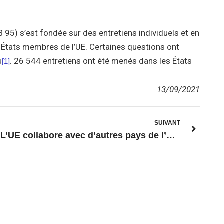
5) s’est fondée sur des entretiens individuels et en
27 États membres de l’UE. Certaines questions ont
s
. 26 544 entretiens ont été menés dans les États
[1]
13/09/2021
SUIVANT
L’UE collabore avec d’autres pays de l’OCDE pour proposer l’interdiction des crédits à l’exportation pour les projets d’électricité au charbon