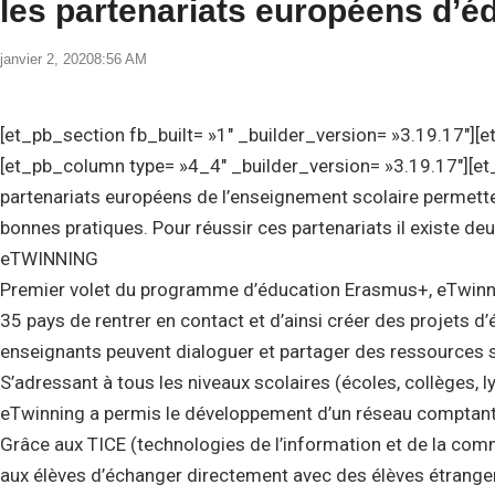
les partenariats européens d’éd
janvier 2, 2020
8:56 AM
[et_pb_section fb_built= »1″ _builder_version= »3.19.17″][
[et_pb_column type= »4_4″ _builder_version= »3.19.17″][et_
partenariats européens de l’enseignement scolaire permett
bonnes pratiques. Pour réussir ces partenariats il existe de
eTWINNING
Premier volet du programme d’éducation Erasmus+, eTwinnin
35 pays de rentrer en contact et d’ainsi créer des projets d
enseignants peuvent dialoguer et partager des ressources 
S’adressant à tous les niveaux scolaires (écoles, collèges, l
eTwinning a permis le développement d’un réseau comptant
Grâce aux TICE (technologies de l’information et de la co
aux élèves d’échanger directement avec des élèves étrangers