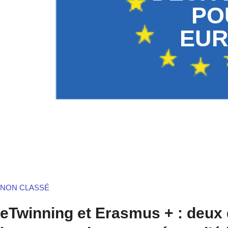
PO
EUR
NON CLASSÉ
eTwinning et Erasmus + : deux d