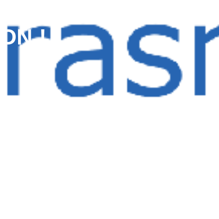
ATS
ON !