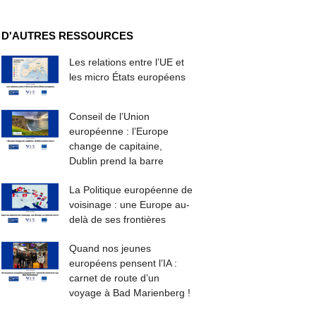
D'AUTRES RESSOURCES
Les relations entre l’UE et
les micro États européens
Conseil de l’Union
européenne : l’Europe
change de capitaine,
Dublin prend la barre
La Politique européenne de
voisinage : une Europe au-
delà de ses frontières
Quand nos jeunes
européens pensent l’IA :
carnet de route d’un
voyage à Bad Marienberg !