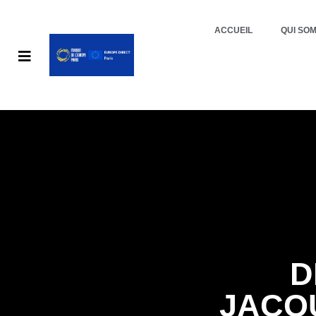
ACCUEIL
QUI SO
D
JACQ