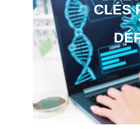
CLÉS 
DÉP