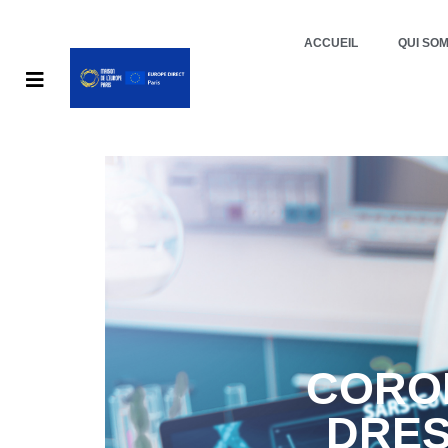
ACCUEIL
QUI SO
CORON
DRES