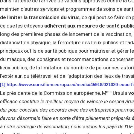
Dans l’attente de l’arrivée de vaccins approuvés contre la C
maintien d’autres services et programmes de soins de santé 
de limiter la transmission du virus
, ce qui peut se faire en
ce que les citoyens
adhèrent aux mesures de santé publi
long des premières phases de lancement de la vaccination, l
distanciation physique, la fermeture des lieux publics et l’ad
principaux outils de santé publique pour maîtriser et gérer
du masque, des consignes et recommandations concernant l
lieux publics, de la limitation du nombre de personnes autor
l’extérieur, du télétravail et de l’adaptation des lieux de travai
[1]
https://www.consilium.europa.eu/media/45918/021020-euco-fi
me
La présidente de la Commission européenne, M
Ursula
vo
efficace constitue le meilleur moyen de vaincre le coronaviru
dur pour conclure des accords avec des entreprises pharmace
devons désormais faire en sorte d’être pleinement préparés à 
à notre stratégie de vaccination, nous aidons les pays de l’U