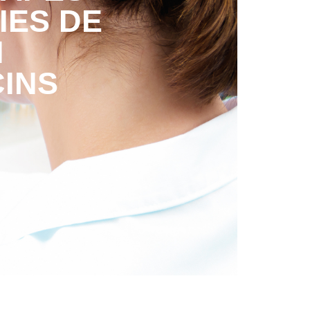
IES DE
N
INS