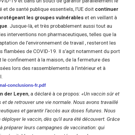
OVID-19 et dans un souci de garantir parallèlement le
et de santé publique essentiels, l’UE doit
continuer
protégeant les groupes vulnérables
et en veillant à
que
. Jusque-là, et très probablement aussi tout au
es interventions non pharmaceutiques, telles que la
aptation de l’environnement de travail , resteront les
 les flambées de COVID-19. Il s’agit notamment du port
e confinement à la maison, de la fermeture des
isées lors des rassemblements à l’intérieur et à
l.
nal-conclusions-fr.pdf
n der Leyen
, a déclaré à ce propos:
«Un vaccin sûr et
s et de retrouver une vie normale. Nous avons travaillé
utiques et garantir l’accès aux doses futures. Nous
déployer le vaccin, dès qu’il aura été découvert. Grâce
E à préparer leurs campagnes de vaccination: qui