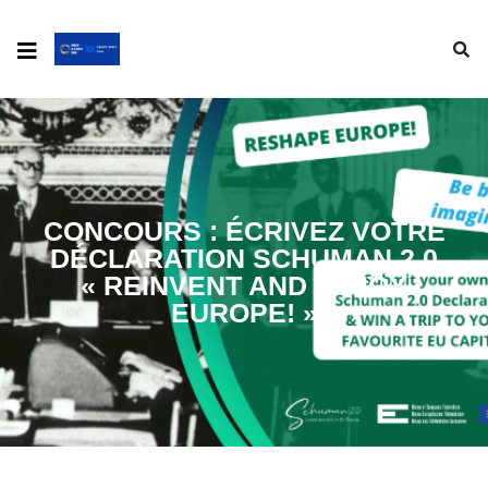
CONCOURS : ÉCRIVEZ VOTRE
DÉCLARATION SCHUMAN 2.0
« REINVENT AND ENJOY
EUROPE! »