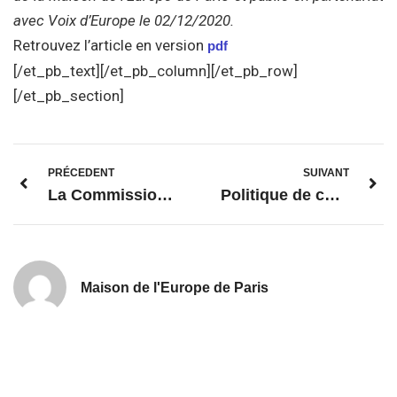
avec Voix d’Europe le 02/12/2020
.
Retrouvez l’article en version
pdf
[/et_pb_text][/et_pb_column][/et_pb_row]
[/et_pb_section]
PRÉCEDENT
SUIVANT
La Commission investit 3,9 millions d’euros pour soutenir le journalisme d’investigation et la liberté des médias
Politique de cohésion de l’UE : La Commission et la BERD encouragent l’utilisation innovante des données dans les marchés publics faisant intervenir des fonds de l’UE
Maison de l'Europe de Paris