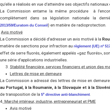
qu’elle a réalisés en vue d’atteindre ses objectifs nationaux
La Commission entame la même procédure à l’enco
complètement dans sa législation nationale la dern
) en matière de radioprotection.
2013/59/Euratom du Conseil
Avis motivé
La Commission a décidé d’adresser un avis motivé à la
Rou
matière de sanctions pour infraction au
règlement (UE) nº 517/
effet de serre fluorés, également appelés «gaz fluorés», son
une série d’applications industrielles.
Stabilité financière, services financiers et union des 
Lettres de mise en demeure
La Commission a adressé des lettres de mise en demeur
au Portugal, à la Roumanie, à la Slovaquie
et à la Slovén
de transposition de la
.
e
5
directive anti-blanchiment
4
. Marché intérieur, industrie, entrepreneuriat et PME
Avis motivé