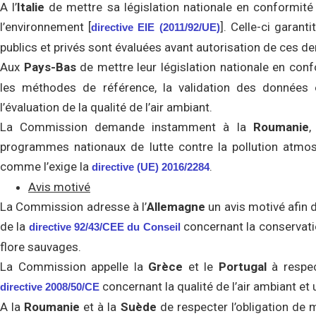
A l’
Italie
de mettre sa législation nationale en conformité a
l’environnement [
]. Celle-ci garant
directive EIE (2011/92/UE)
publics et privés sont évaluées avant autorisation de ces de
Aux
Pays-Bas
de mettre leur législation nationale en con
les méthodes de référence, la validation des données
l’évaluation de la qualité de l’air ambiant.
La Commission demande instamment à la
Roumanie
,
programmes nationaux de lutte contre la pollution atm
comme l’exige la
.
directive (UE) 2016/2284
Avis motivé
La Commission adresse à l’
Allemagne
un avis motivé afin d
de la
concernant la conservatio
directive 92/43/CEE du Conseil
flore sauvages.
La Commission appelle la
Grèce
et le
Portugal
à respe
concernant la qualité de l’air ambiant et u
directive 2008/50/CE
A la
Roumanie
et à la
Suède
de respecter l’obligation de 