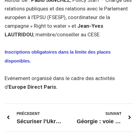
Autour de :
Pablo S
ANCHEZ
, Policy Staff – Chargé des
relations publiques et des relations avec le Parlement
européen à l’EPSU (FSESP), coordinateur de la
campagne « Right to water » et
Jean-Yves
L
AUTRIDOU
, membre/conseiller au CESE.
Inscriptions obligatoires dans la limite des places
disponibles.
Evénement organisé dans le cadre des activités
d’
Europe Direct Paris.
PRÉCEDENT
SUIVANT
Sécuriser l’Ukraine, sécuriser l’Europe : solidarité et sécurité euro-atlantique pour l’Ukraine
Géorgie : voie européenne et enjeux géopolitiques