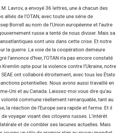
 M. Lavrov, a envoyé 36 lettres, une à chacun des
 alliés de l’OTAN, avec toute une série de
Josep Borrell au nom de l’Union européenne et l’autre
 gouvernement russe a tenté de nous diviser. Mais sa
ansatlantiques sont unis dans cette crise. Et notre
our la guerre. La voie de la coopération demeure
gré l’annonce d’hier, l’OTAN n’a pas encore constaté
 Kremlin opte pour la violence contre l’Ukraine, notre
 SEAE ont collaboré étroitement, avec tous les États
nctions potentielles. Nous avons aussi travaillé en
ume-Uni et au Canada. Laissez-moi vous dire qu’au
e volonté commune réellement remarquable, tant au
, la réaction de l’Europe sera rapide et ferme. Et il
s de voyager visant des citoyens russes. L’intérêt
latérale et de combler ses lacunes actuelles. Mais
us jouons un rôle de premier plan au niveau mondial.