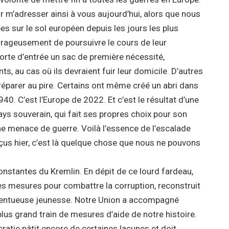
r m’adresser ainsi à vous aujourd’hui, alors que nous
sur le sol européen depuis les jours les plus
urageusement de poursuivre le cours de leur
orte d’entrée un sac de première nécessité,
 au cas où ils devraient fuir leur domicile. D’autres
réparer au pire. Certains ont même créé un abri dans
0. C’est l’Europe de 2022. Et c’est le résultat d’une
ays souverain, qui fait ses propres choix pour son
 une menace de guerre. Voilà l’essence de l’escalade
eçus hier, c’est là quelque chose que nous ne pouvons
onstantes du Kremlin. En dépit de ce lourd fardeau,
tes mesures pour combattre la corruption, reconstruit
alentueuse jeunesse. Notre Union a accompagné
plus grand train de mesures d’aide de notre histoire.
tie pâtit encore de certaines lacunes et doit