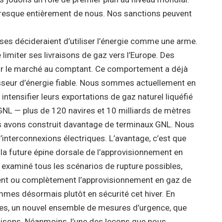
presque entièrement de nous. Nos sanctions peuvent
es décideraient d’utiliser l’énergie comme une arme.
limiter ses livraisons de gaz vers l’Europe. Des
 sur le marché au comptant. Ce comportement a déjà
rnisseur d’énergie fiable. Nous sommes actuellement en
ntensifier leurs exportations de gaz naturel liquéfié
de GNL — plus de 120 navires et 10 milliards de mètres
us avons construit davantage de terminaux GNL. Nous
nterconnexions électriques. L’avantage, c’est que
la future épine dorsale de l’approvisionnement en
examiné tous les scénarios de rupture possibles,
ement ou complètement l’approvisionnement en gaz de
mmes désormais plutôt en sécurité cet hiver. En
es, un nouvel ensemble de mesures d’urgence, que
raisons. Néanmoins, l’une des leçons que nous