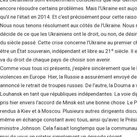
encore résoudre certains problèmes. Mais l’Ukraine est aujour
qu’il ne l’était en 2014. Et c’est précisément pour cette rai
Nous nous tenons résolument aux côtés de l’Ukraine. Nous 
décide de ce que les Ukrainiens ont le droit, ou non, de dés
du siècle passé. Cette crise concerne l’Ukraine au premier c
e
être un État souverain, indépendant et libre au 21
siècle. Il 
va du droit de chaque pays de choisir son avenir.
Comme vous tous ici présents, j’espère sincèrement que le 
violences en Europe. Hier, la Russie a assurément envoyé des
annoncé le retrait de troupes russes. De l’autre, la Douma a 
Louhansk en tant que républiques indépendantes. La voie d
pris hier envers l’accord de Minsk est une bonne chose. Le 
rendus à Kiev et à Moscou. Plusieurs autres dirigeants disc
même en échange constant avec tous, ainsi qu’avec le Présid
ministre Johnson. Cela faisait longtemps que la communauté
moi de vous en relater simplement un épisode récent.