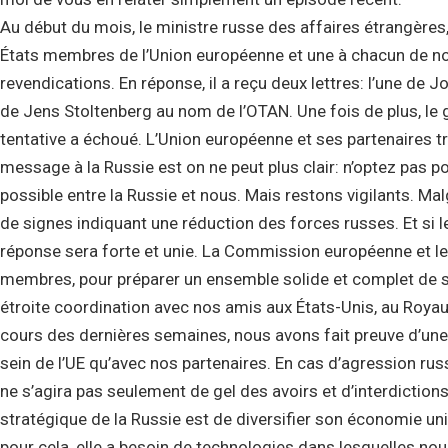
Au début du mois, le ministre russe des affaires étrangères,
États membres de l’Union européenne et une à chacun de nos
revendications. En réponse, il a reçu deux lettres: l’une de 
de Jens Stoltenberg au nom de l’OTAN. Une fois de plus, le
tentative a échoué. L’Union européenne et ses partenaires tr
message à la Russie est on ne peut plus clair: n’optez pas p
possible entre la Russie et nous. Mais restons vigilants. Mal
de signes indiquant une réduction des forces russes. Et si le
réponse sera forte et unie. La Commission européenne et le
membres, pour préparer un ensemble solide et complet de sa
étroite coordination avec nos amis aux États-Unis, au Roya
cours des dernières semaines, nous avons fait preuve d’un
sein de l’UE qu’avec nos partenaires. En cas d’agression russe
ne s’agira pas seulement de gel des avoirs et d’interdiction
stratégique de la Russie est de diversifier son économie uni
pour cela, elle a besoin de technologies dans lesquelles no