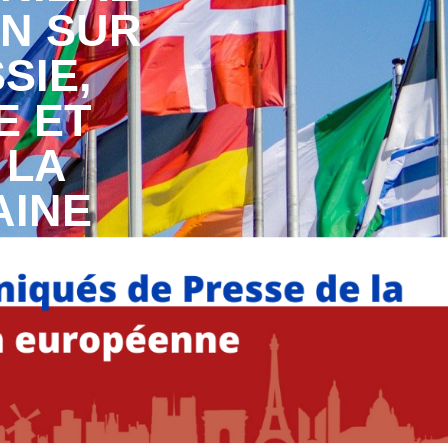
N SUR
SIE,
E ET
 LA
AINE