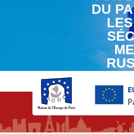
DU P
LES
SÉC
ME
RUS