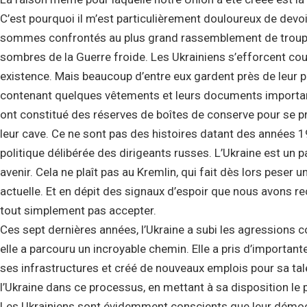
C’est pourquoi il m’est particulièrement douloureux de devoi
sommes confrontés au plus grand rassemblement de troupes 
sombres de la Guerre froide. Les Ukrainiens s’efforcent co
existence. Mais beaucoup d’entre eux gardent près de leur p
contenant quelques vêtements et leurs documents importants,
ont constitué des réserves de boîtes de conserve pour se p
leur cave. Ce ne sont pas des histoires datant des années 194
politique délibérée des dirigeants russes. L’Ukraine est un p
avenir. Cela ne plaît pas au Kremlin, qui fait dès lors peser
actuelle. Et en dépit des signaux d’espoir que nous avons r
tout simplement pas accepter.
Ces sept dernières années, l’Ukraine a subi les agressions c
elle a parcouru un incroyable chemin. Elle a pris d’importan
ses infrastructures et créé de nouveaux emplois pour sa t
l’Ukraine dans ce processus, en mettant à sa disposition le 
Les Ukrainiens sont évidemment conscients que leur démocra