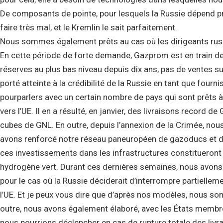
De composants de pointe, pour lesquels la Russie dépend 
faire très mal, et le Kremlin le sait parfaitement.
Nous sommes également prêts au cas où les dirigeants russ
En cette période de forte demande, Gazprom est en train de 
réserves au plus bas niveau depuis dix ans, pas de ventes
porté atteinte à la crédibilité de la Russie en tant que fou
pourparlers avec un certain nombre de pays qui sont prêts à i
vers l’UE. Il en a résulté, en janvier, des livraisons record 
cubes de GNL. En outre, depuis l’annexion de la Crimée, no
avons renforcé notre réseau paneuropéen de gazoducs et d’i
ces investissements dans les infrastructures constitueront 
hydrogène vert. Durant ces dernières semaines, nous avons 
pour le cas où la Russie déciderait d’interrompre partiell
l’UE. Et je peux vous dire que d’après nos modèles, nous so
outre, nous avons également élaboré, avec les États membr
nous pourrions déclencher en cas de rupture totale des liv