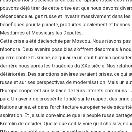
pouvons déjà tirer de cette crise est que nous devons divers
dépendance au gaz russe et investir massivement dans les s
bénéfiques pour la planète, produites localement et bonnes
Mesdames et Messieurs les Députés,
Cette crise a été déclenchée par Moscou. Nous n’avons pas
répondre. Deux avenirs possibles s’offrent désormais à nou
guerre contre l’Ukraine, ce qui aura un coût humain considé
derrière nous après les tragédies du XXe siècle. Nos relat
détériorées. Des sanctions sévères seraient prises, ce qui
russe et sur ses perspectives de modernisation. Mais un autr
l’Europe coopèrent sur la base de leurs intérêts communs. Un
paix. Un avenir de prospérité fondé sur le respect des prin
Nations unies, et dans l’architecture européenne de sécurité d
aspiration. Et je suis convaincue que le peuple russe partage 
Kremlin de décider. Quelle que soit la voie qu’il choisira, no
l’Ukraine, du côté de la paix, aux côtés du peuple européen.