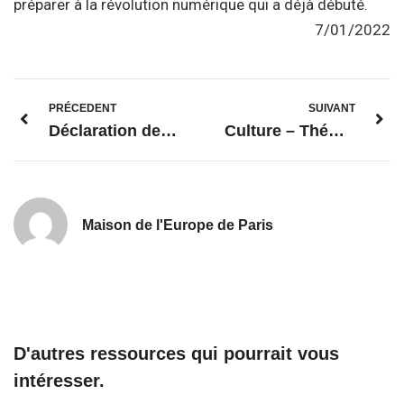
préparer à la révolution numérique qui a déjà débuté.
7/01/2022
PRÉCEDENT
SUIVANT
Déclaration de la Présidente von der Leyen lors de la conférence de presse conjointe avec le Président Macron sur la présentation du programme d’activités de la Présidence française du Conseil de l’UE
Culture – ThéÂtre : Nous l’Europe, banquet des peuples
Maison de l'Europe de Paris
D'autres ressources qui pourrait vous
intéresser.